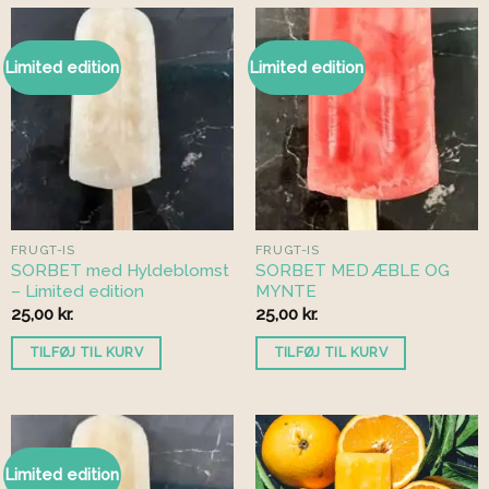
Limited edition
Limited edition
FRUGT-IS
FRUGT-IS
SORBET med Hyldeblomst
SORBET MED ÆBLE OG
– Limited edition
MYNTE
25,00
kr.
25,00
kr.
TILFØJ TIL KURV
TILFØJ TIL KURV
Limited edition