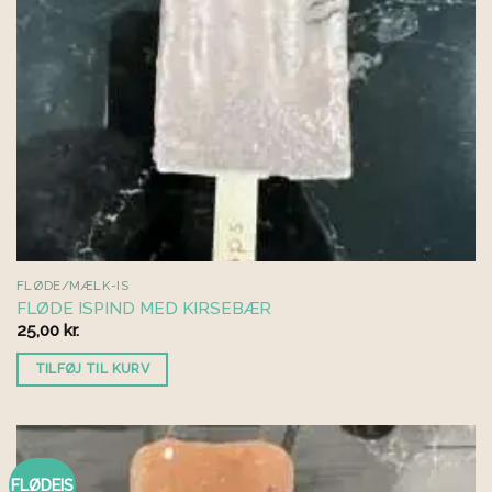
FLØDE/MÆLK-IS
FLØDE ISPIND MED KIRSEBÆR
25,00
kr.
TILFØJ TIL KURV
FLØDEIS