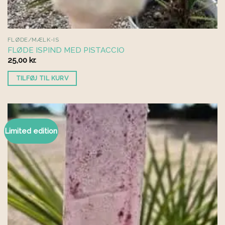
FLØDE/MÆLK-IS
FLØDE ISPIND MED PISTACCIO
25,00
kr.
TILFØJ TIL KURV
Limited edition