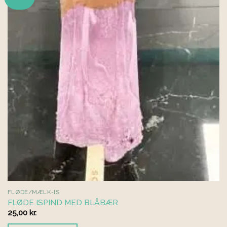
FLØDE/MÆLK-IS
FLØDE ISPIND MED BLÅBÆR
25,00
kr.