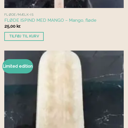
FLØDE/MÆLK-IS
FLØDE ISPIND MED MANGO – Mango, fløde
25,00
kr.
TILFØJ TIL KURV
Limited edition