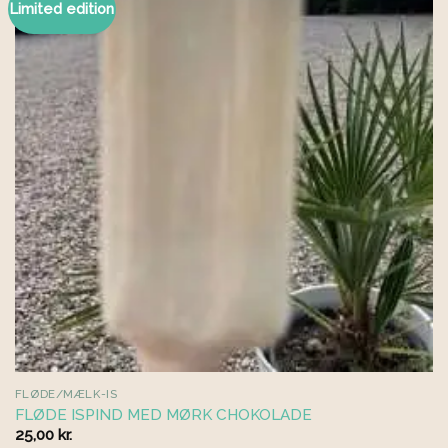
Limited edition
FLØDE/MÆLK-IS
FLØDE ISPIND MED MØRK CHOKOLADE
25,00
kr.