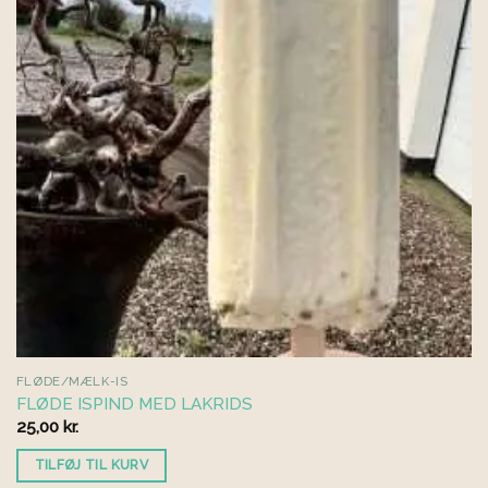
FLØDE/MÆLK-IS
FLØDE ISPIND MED LAKRIDS
25,00
kr.
TILFØJ TIL KURV