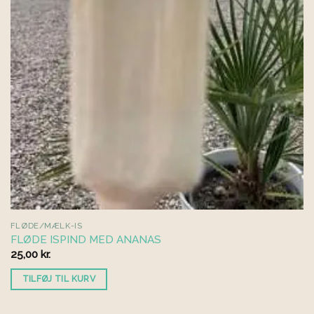
FLØDE/MÆLK-IS
FLØDE ISPIND MED ANANAS
25,00
kr.
TILFØJ TIL KURV