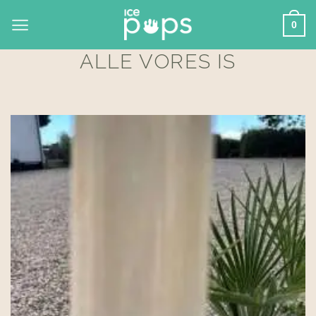
Skip
0
to
content
ALLE VORES IS