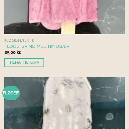
FLØDE/MÆLK-IS
FLØDE ISPIND MED HINDBÆR
25,00
kr.
TILFØJ TIL KURV
FLØDEIS