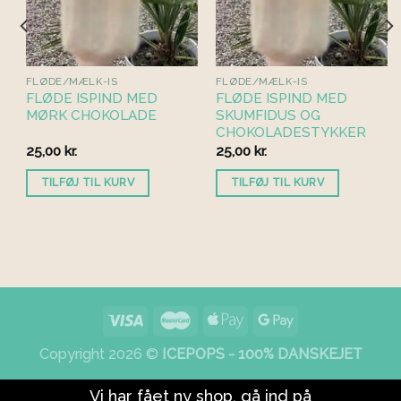
FLØDE/MÆLK-IS
FLØDE/MÆLK-IS
FLØDE ISPIND MED
FLØDE ISPIND MED
MØRK CHOKOLADE
SKUMFIDUS OG
CHOKOLADESTYKKER
25,00
kr.
25,00
kr.
TILFØJ TIL KURV
TILFØJ TIL KURV
Copyright 2026 ©
ICEPOPS - 100% DANSKEJET
Vi har fået ny shop, gå ind på