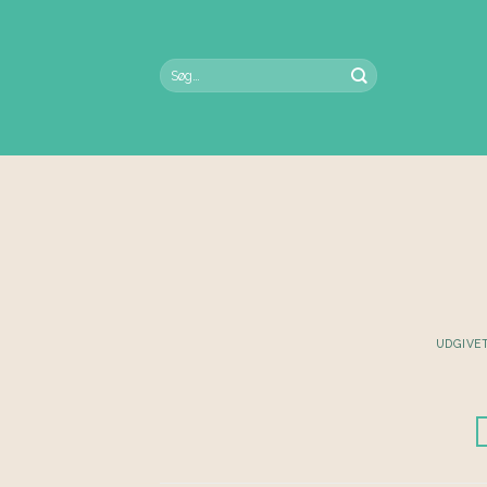
Skip
to
content
Søg
efter:
UDGIVE