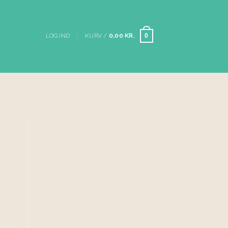
LOG IND
KURV /
0,00
KR.
0