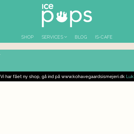
SHOP
SERVICES
BLOG
IS-CAFE
T
Vi har fået ny shop, gå ind på www.kohavegaardsismejeri.dk
Luk