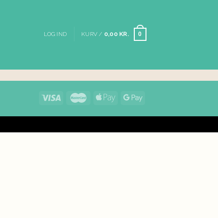
LOG IND
KURV /
0,00
KR.
0